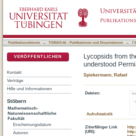
Lycopsids from the Glossopteris flora: cont
DSpace Repositorium (Manakin basiert)
plants
Publikationsdienste
→
TOBIAS-lib - Publikationen und Dissertationen
→
7 
Lycopsids from the
VERÖFFENTLICHEN
understood Perm
Kontakt
Spiekermann, Rafael
Verträge
Hilfe und Informationen
Dateien:
Stöbern
Mathematisch-
Naturwissenschaftliche
Aufrufstatistik
Fakultät
Erscheinungsdatum
Zitierfähiger Link
http
(URI):
http
Autoren