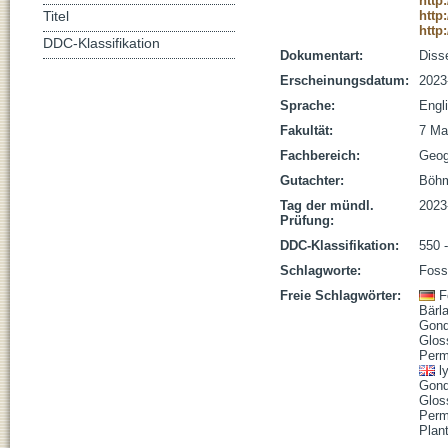
http
http
Titel
http
DDC-Klassifikation
Dokumentart:
Disse
Erscheinungsdatum:
2023
Sprache:
Engl
Fakultät:
7 Ma
Fachbereich:
Geog
Gutachter:
Böhm
Tag der mündl.
2023
Prüfung:
DDC-Klassifikation:
550 
Schlagworte:
Foss
Freie Schlagwörter:
F
Bärl
Gon
Glos
Per
l
Gon
Gloss
Perm
Plant