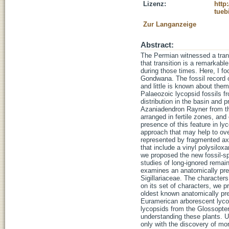
Lizenz:
http
tueb
Zur Langanzeige
Abstract:
The Permian witnessed a trans
that transition is a remarkabl
during those times. Here, I f
Gondwana. The fossil record 
and little is known about them
Palaeozoic lycopsid fossils fr
distribution in the basin and 
Azaniadendron Rayner from the
arranged in fertile zones, and 
presence of this feature in ly
approach that may help to over
represented by fragmented axe
that include a vinyl polysilox
we proposed the new fossil-s
studies of long-ignored remain
examines an anatomically pres
Sigillariaceae. The character
on its set of characters, we p
oldest known anatomically pre
Euramerican arborescent lycop
lycopsids from the Glossopteri
understanding these plants. U
only with the discovery of m