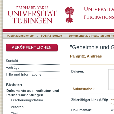
"Geheimnis und Gebot" bei Leo Baeck und Di
DSpace Repositorium (Manakin basiert)
Publikationsdienste
→
TOBIAS-portale
→
Dokumente aus Instituten und Pa
"Geheimnis und G
VERÖFFENTLICHEN
Pangritz, Andreas
Kontakt
Verträge
Dateien:
Hilfe und Informationen
Stöbern
Aufrufstatistik
Dokumente aus Instituten und
Partnereinrichtungen
Zitierfähiger Link (URI):
ht
Erscheinungsdatum
ht
Autoren
Dokumentart:
Wi
Titel