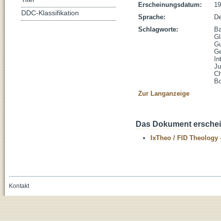
Erscheinungsdatum:
19
DDC-Klassifikation
Sprache:
De
Schlagworte:
Ba
Gl
Gu
Ge
In
J
Ch
Bo
Zur Langanzeige
Das Dokument erschein
IxTheo / FID Theology 
Kontakt