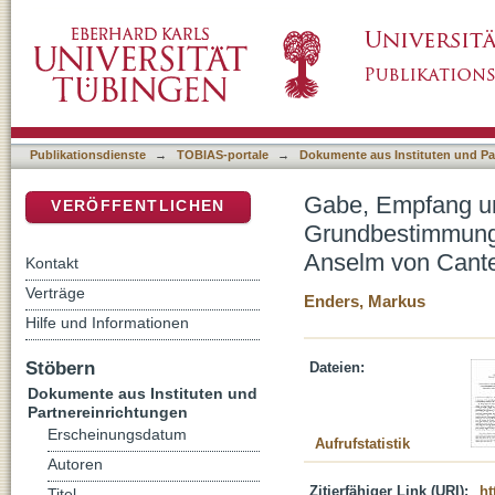
Gabe, Empfang und Schuldigkeit als ontolo
DSpace Repositorium (Manakin basiert)
Augustinus und Anselm von Canterbury
Publikationsdienste
→
TOBIAS-portale
→
Dokumente aus Instituten und Pa
Gabe, Empfang un
VERÖFFENTLICHEN
Grundbestimmunge
Anselm von Cante
Kontakt
Verträge
Enders, Markus
Hilfe und Informationen
Stöbern
Dateien:
Dokumente aus Instituten und
Partnereinrichtungen
Erscheinungsdatum
Aufrufstatistik
Autoren
Zitierfähiger Link (URI):
ht
Titel