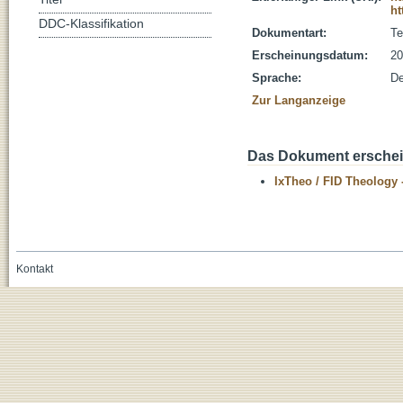
ht
DDC-Klassifikation
Dokumentart:
Te
Erscheinungsdatum:
20
Sprache:
De
Zur Langanzeige
Das Dokument erschein
IxTheo / FID Theology 
Kontakt