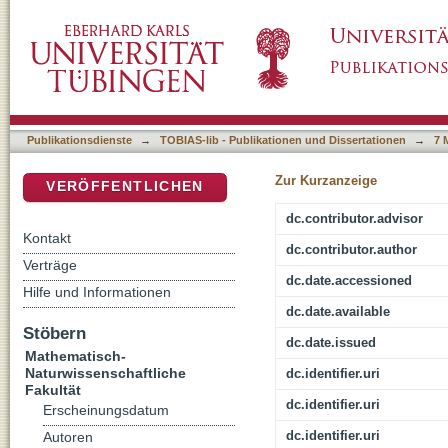
Molecular characterization of paternal-defecti
DSpace Repositorium (Manakin basiert)
Publikationsdienste
→
TOBIAS-lib - Publikationen und Dissertationen
→
7 
Zur Kurzanzeige
VERÖFFENTLICHEN
dc.contributor.advisor
Kontakt
dc.contributor.author
Verträge
dc.date.accessioned
Hilfe und Informationen
dc.date.available
Stöbern
dc.date.issued
Mathematisch-
Naturwissenschaftliche
dc.identifier.uri
Fakultät
dc.identifier.uri
Erscheinungsdatum
dc.identifier.uri
Autoren