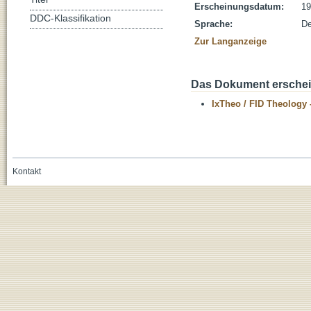
Erscheinungsdatum:
19
DDC-Klassifikation
Sprache:
De
Zur Langanzeige
Das Dokument erschein
IxTheo / FID Theology 
Kontakt