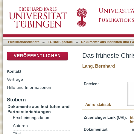
Das früheste Christentum im Konflikt mit dem
DSpace Repositorium (Manakin basiert)
Publikationsdienste
→
TOBIAS-portale
→
Dokumente aus Instituten und Pa
Das früheste Chri
VERÖFFENTLICHEN
Lang, Bernhard
Kontakt
Verträge
Dateien:
Hilfe und Informationen
Stöbern
Aufrufstatistik
Dokumente aus Instituten und
Partnereinrichtungen
Zitierfähiger Link (URI):
ht
Erscheinungsdatum
ht
Autoren
Dokumentart:
Te
Titel