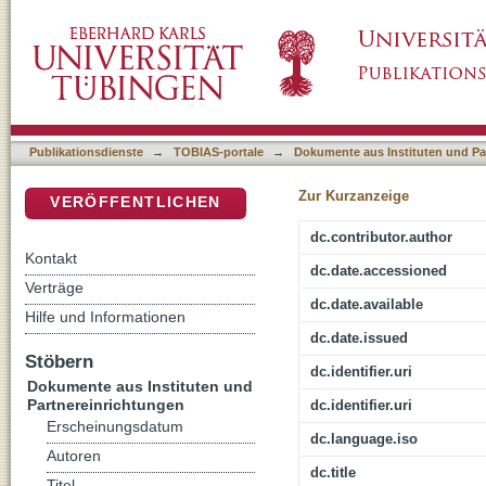
"Der erlöste Mensch" : Zur Anthropologie P.
DSpace Repositorium (Manakin basiert)
Publikationsdienste
→
TOBIAS-portale
→
Dokumente aus Instituten und Pa
Zur Kurzanzeige
VERÖFFENTLICHEN
dc.contributor.author
Kontakt
dc.date.accessioned
Verträge
dc.date.available
Hilfe und Informationen
dc.date.issued
Stöbern
dc.identifier.uri
Dokumente aus Instituten und
Partnereinrichtungen
dc.identifier.uri
Erscheinungsdatum
dc.language.iso
Autoren
dc.title
Titel