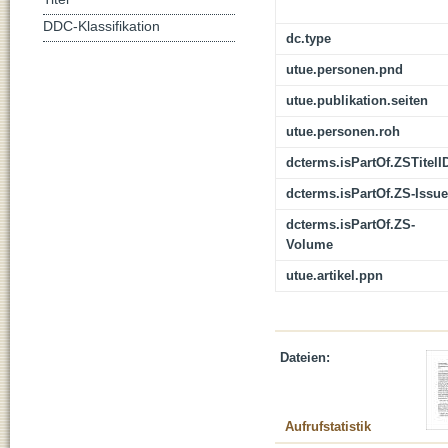
DDC-Klassifikation
dc.type
utue.personen.pnd
utue.publikation.seiten
utue.personen.roh
dcterms.isPartOf.ZSTitelI
dcterms.isPartOf.ZS-Issue
dcterms.isPartOf.ZS-
Volume
utue.artikel.ppn
Dateien:
Aufrufstatistik