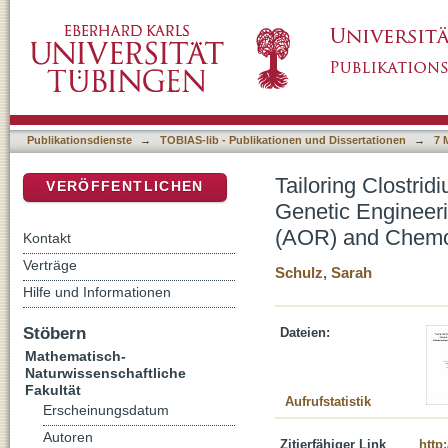
Tailoring Clostridium ljungdahlii for Improve
DSpace Repositorium (Manakin basiert)
Aldehyde:Ferredoxin Oxidoreductase (AOR)
Publikationsdienste
→
TOBIAS-lib - Publikationen und Dissertationen
→
7 
Tailoring Clostrid
VERÖFFENTLICHEN
Genetic Engineeri
(AOR) and Chemo
Kontakt
Verträge
Schulz, Sarah
Hilfe und Informationen
Stöbern
Dateien:
Mathematisch-
Naturwissenschaftliche
Fakultät
Aufrufstatistik
Erscheinungsdatum
Autoren
Zitierfähiger Link
http