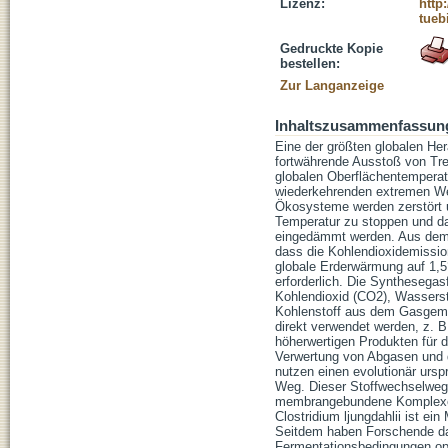
Lizenz:
http
tueb
Gedruckte Kopie
bestellen:
Zur Langanzeige
Inhaltszusammenfassun
Eine der größten globalen Her
fortwährende Ausstoß von Tre
globalen Oberflächentemperat
wiederkehrenden extremen We
Ökosysteme werden zerstört 
Temperatur zu stoppen und d
eingedämmt werden. Aus dem j
dass die Kohlendioxidemissio
globale Erderwärmung auf 1,5°
erforderlich. Die Synthesega
Kohlendioxid (CO2), Wasserst
Kohlenstoff aus dem Gasgemi
direkt verwendet werden, z. B
höherwertigen Produkten für d
Verwertung von Abgasen und d
nutzen einen evolutionär ursp
Weg. Dieser Stoffwechselweg 
membrangebundene Komplexe, d
Clostridium ljungdahlii ist e
Seitdem haben Forschende da
Fermentationsbedingungen opt