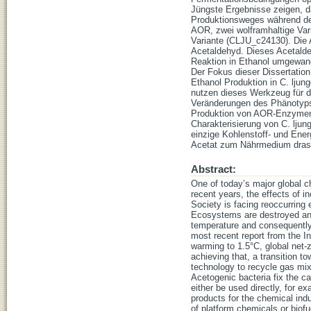
Jüngste Ergebnisse zeigen, 
Produktionsweges während des
AOR, zwei wolframhaltige Var
Variante (CLJU_c24130). Die 
Acetaldehyd. Dieses Acetalde
Reaktion in Ethanol umgewand
Der Fokus dieser Dissertation
Ethanol Produktion in C. ljun
nutzen dieses Werkzeug für d
Veränderungen des Phänotyps 
Produktion von AOR-Enzymen u
Charakterisierung von C. lju
einzige Kohlenstoff- und Ener
Acetat zum Nährmedium drast
Abstract:
One of today’s major global c
recent years, the effects of
Society is facing reoccurring
Ecosystems are destroyed and 
temperature and consequently 
most recent report from the I
warming to 1.5°C, global net-
achieving that, a transition 
technology to recycle gas mi
Acetogenic bacteria fix the c
either be used directly, for e
products for the chemical ind
of platform chemicals or biofu