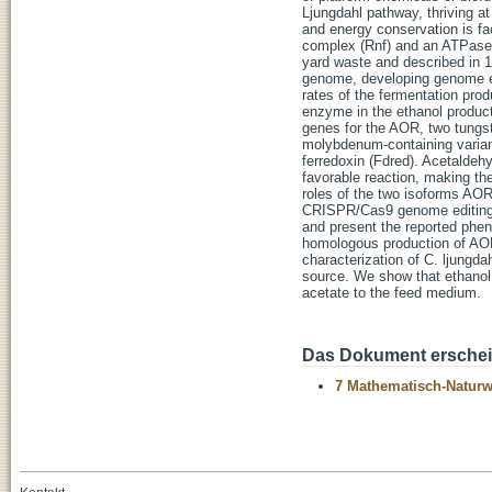
Ljungdahl pathway, thriving a
and energy conservation is fa
complex (Rnf) and an ATPase. 
yard waste and described in 1
genome, developing genome ed
rates of the fermentation pro
enzyme in the ethanol product
genes for the AOR, two tungs
molybdenum-containing varia
ferredoxin (Fdred). Acetaldeh
favorable reaction, making the
roles of the two isoforms AOR
CRISPR/Cas9 genome editing to
and present the reported phen
homologous production of AOR 
characterization of C. ljungd
source. We show that ethanol
acetate to the feed medium.
Das Dokument erschein
7 Mathematisch-Naturwi