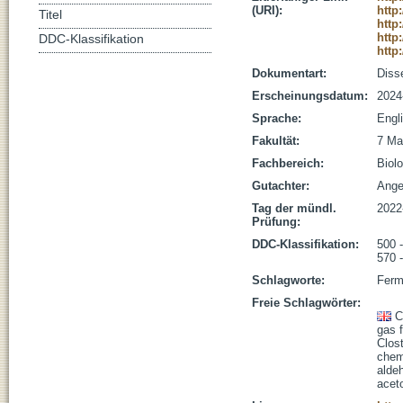
(URI):
http
Titel
http
http
DDC-Klassifikation
http
Dokumentart:
Disse
Erscheinungsdatum:
2024
Sprache:
Engl
Fakultät:
7 Ma
Fachbereich:
Biolo
Gutachter:
Angen
Tag der mündl.
2022
Prüfung:
DDC-Klassifikation:
500 
570 
Schlagworte:
Ferm
Freie Schlagwörter:
C
gas 
Clost
chem
alde
acet