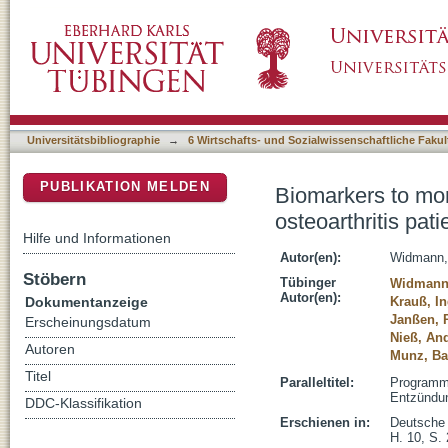
Biomarkers to monitor efficacy of exercise pro
DSpace Repositorium (Manakin basiert)
inflammation the clue?
Universitätsbibliographie
→
6 Wirtschafts- und Sozialwissenschaftliche Fakul
PUBLIKATION MELDEN
Biomarkers to mon
osteoarthritis pati
Hilfe und Informationen
Autor(en):
Widmann,
Stöbern
Tübinger
Widmann
Autor(en):
Dokumentanzeige
Krauß, I
Janßen, 
Erscheinungsdatum
Nieß, An
Autoren
Munz, Ba
Titel
Paralleltitel:
Programme
Entzündun
DDC-Klassifikation
Erschienen in:
Deutsche 
H. 10, S.