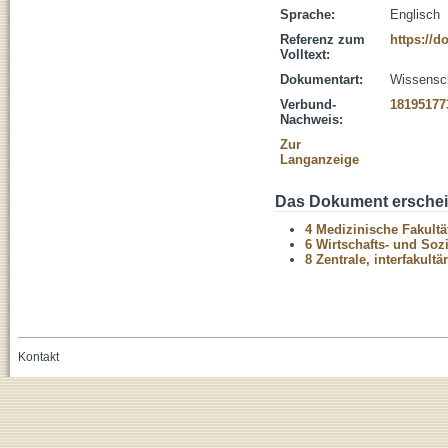
Sprache:
Englisch
Referenz zum
https://d
Volltext:
Dokumentart:
Wissenscha
Verbund-
18195177
Nachweis:
Zur
Langanzeige
Das Dokument erschein
4 Medizinische Fakultä
6 Wirtschafts- und Soz
8 Zentrale, interfakult
Kontakt