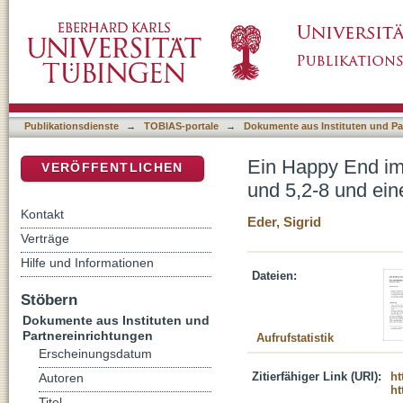
Ein Happy End im Hohelied? : eine Untersuch
DSpace Repositorium (Manakin basiert)
narrative Lesart
Publikationsdienste
→
TOBIAS-portale
→
Dokumente aus Instituten und Pa
Ein Happy End im 
VERÖFFENTLICHEN
und 5,2-8 und eine
Kontakt
Eder, Sigrid
Verträge
Hilfe und Informationen
Dateien:
Stöbern
Dokumente aus Instituten und
Partnereinrichtungen
Aufrufstatistik
Erscheinungsdatum
Zitierfähiger Link (URI):
ht
Autoren
ht
Titel