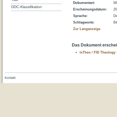
Dokumentart:
Wi
DDC-Klassifikation
Erscheinungsdatum:
20
Sprache:
De
Schlagworte:
Bi
Zur Langanzeige
Das Dokument erschein
IxTheo / FID Theology 
Kontakt