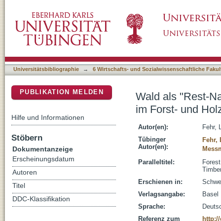
Wald als "Rest-Natur" und "Kulturprodukt" :
DSpace Repositorium (Manakin basiert)
Universitätsbibliographie
→
6 Wirtschafts- und Sozialwissenschaftliche Fakul
PUBLIKATION MELDEN
Wald als "Rest-Na
im Forst- und Hol
Hilfe und Informationen
Autor(en):
Fehr, 
Stöbern
Tübinger
Fehr,
Autor(en):
Dokumentanzeige
Messm
Erscheinungsdatum
Paralleltitel:
Forest
Timber
Autoren
Erschienen in:
Schwei
Titel
Verlagsangabe:
Basel
DDC-Klassifikation
Sprache:
Deuts
Referenz zum
http: