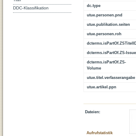
dc.type
DDC-Klassifikation
utue.personen.pnd
utue.publikation.seiten
utue.personen.roh
dcterms.isPartOf.ZSTitelI
dcterms.isPartOf.ZS-Issue
dcterms.isPartOf.ZS-
Volume
utue.titel.verfasserangabe
utue.artikel.ppn
Dateien:
Aufrufstatistik