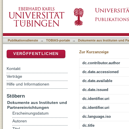
Arabische lente belooft christenen nog geen 
DSpace Repositorium (Manakin basiert)
Publikationsdienste
→
TOBIAS-portale
→
Dokumente aus Instituten und Pa
Zur Kurzanzeige
VERÖFFENTLICHEN
dc.contributor.author
Kontakt
dc.date.accessioned
Verträge
dc.date.available
Hilfe und Informationen
dc.date.issued
Stöbern
dc.identifier.uri
Dokumente aus Instituten und
Partnereinrichtungen
dc.identifier.uri
Erscheinungsdatum
dc.language.iso
Autoren
dc.title
Titel