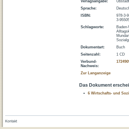
Verlagsangabe:
Ubstadt
Sprache:
Deutsc
ISBN:
978-3-
3-9550
Schlagworte:
Baden-
Alltags
Mundar
Sozialg
Dokumentart:
Buch
Seitenzahl:
1 CD
Verbund-
172490
Nachweis:
Zur Langanzeige
Das Dokument erschein
6 Wirtschafts- und Soz
Kontakt