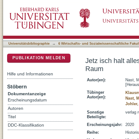
Jetz isch halt alles anderscht, net? : kultur
DSpace Repositorium (Manakin basiert)
Universitätsbibliographie
→
6 Wirtschafts- und Sozialwissenschaftliche Fakul
PUBLIKATION MELDEN
Jetz isch halt all
Raum
Hilfe und Informationen
Autor(en):
Nast, M
[Heraus
Stöbern
Tübinger
Klausm
Dokumentanzeige
Autor(en):
Nast, 
Erscheinungsdatum
Johler
Autoren
Sonstige
verlag 
Titel
Beteiligte:
Erscheinungsjahr:
2020
DDC-Klassifikation
Reihe:
Histori