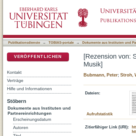
[Rezension von: Stroh, Wolfgang Martin, 1
DSpace Repositorium (Manakin basiert)
Publikationsdienste
→
TOBIAS-portale
→
Dokumente aus Instituten und Pa
[Rezension von: 
VERÖFFENTLICHEN
Musik]
Kontakt
Bubmann, Peter
;
Stroh, 
Verträge
Hilfe und Informationen
Dateien:
Stöbern
Dokumente aus Instituten und
Partnereinrichtungen
Aufrufstatistik
Erscheinungsdatum
Zitierfähiger Link (URI):
ht
Autoren
ht
Titel