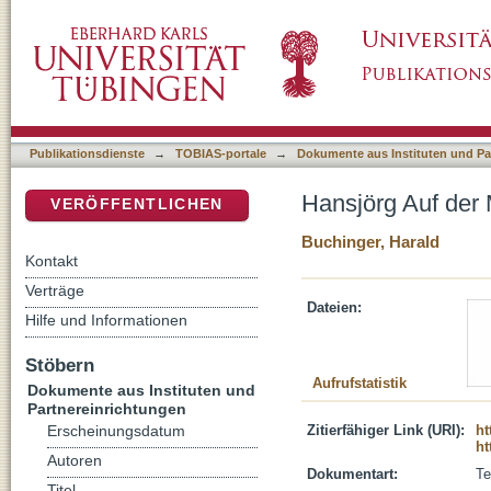
Hansjörg Auf der Maur : (1933-1999)
DSpace Repositorium (Manakin basiert)
Publikationsdienste
→
TOBIAS-portale
→
Dokumente aus Instituten und Pa
Hansjörg Auf der 
VERÖFFENTLICHEN
Buchinger, Harald
Kontakt
Verträge
Dateien:
Hilfe und Informationen
Stöbern
Aufrufstatistik
Dokumente aus Instituten und
Partnereinrichtungen
Zitierfähiger Link (URI):
ht
Erscheinungsdatum
ht
Autoren
Dokumentart:
Te
Titel