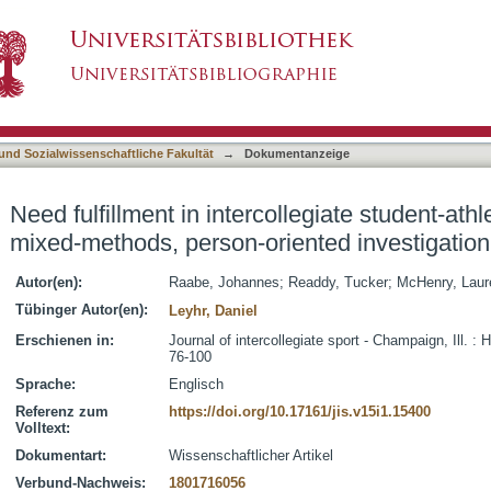
ollegiate student-athletes' dual roles : a mixed
asiert)
 und Sozialwissenschaftliche Fakultät
→
Dokumentanzeige
Need fulfillment in intercollegiate student-athle
mixed-methods, person-oriented investigation
Autor(en):
Raabe, Johannes
;
Readdy, Tucker
;
McHenry, Laur
Tübinger Autor(en):
Leyhr, Daniel
Erschienen in:
Journal of intercollegiate sport - Champaign, Ill. :
76-100
Sprache:
Englisch
Referenz zum
https://doi.org/10.17161/jis.v15i1.15400
Volltext:
Dokumentart:
Wissenschaftlicher Artikel
Verbund-Nachweis:
1801716056