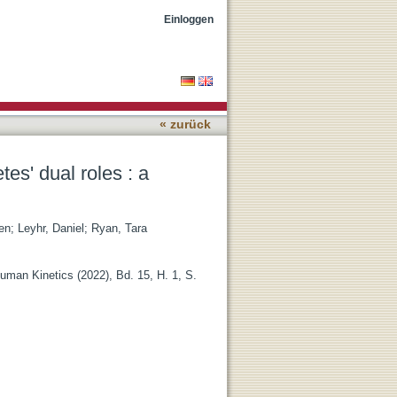
-methods, person-oriented
Einloggen
« zurück
tes' dual roles : a
en
;
Leyhr, Daniel
;
Ryan, Tara
 Human Kinetics (2022), Bd. 15, H. 1, S.