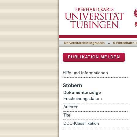
Need fulfillment in interc
DSpace Repositorium (Manakin b
investigation
Universitätsbibliographie
→
6 Wirtschafts-
PUBLIKATION MELDEN
Hilfe und Informationen
Stöbern
Dokumentanzeige
Erscheinungsdatum
Autoren
Titel
DDC-Klassifikation