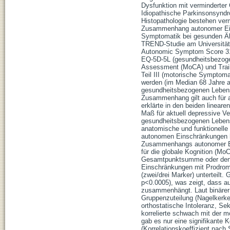
Dysfunktion mit verminderter
Idiopathische Parkinsonsynd
Histopathologie bestehen verm
Zusammenhang autonomer Ein
Symptomatik bei gesunden Ält
TREND-Studie am Universität
Autonomic Symptom Score 31
EQ-5D-5L (gesundheitsbezogen
Assessment (MoCA) und Trail
Teil III (motorische Symptom
werden (im Median 68 Jahre a
gesundheitsbezogenen Lebensqu
Zusammenhang gilt auch für 
erklärte in den beiden linea
Maß für aktuell depressive V
gesundheitsbezogenen Lebensq
anatomische und funktionell
autonomen Einschränkungen hi
Zusammenhangs autonomer Ein
für die globale Kognition (MoC
Gesamtpunktsumme oder de
Einschränkungen mit Prodroma
(zwei/drei Marker) unterteil
p<0.0005), was zeigt, dass a
zusammenhängt. Laut binärer 
Gruppenzuteilung (Nagelkerke
orthostatische Intoleranz, Se
korrelierte schwach mit der
gab es nur eine signifikante
(Korrelationskoeffizient nach