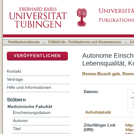
Autonome Einschränkungen bei Älteren: Zus
DSpace Repositorium (Manakin basiert)
Parkinson-Prodromalmarkern
Publikationsdienste
→
TOBIAS-lib - Publikationen und Dissertationen
→
4 
Autonome Einsch
VERÖFFENTLICHEN
Lebensqualität, 
Kontakt
Renno-Busch geb. Renn
Verträge
Hilfe und Informationen
Dateien:
Stöbern
Medizinische Fakultät
Aufrufstatistik
Erscheinungsdatum
Autoren
Zitierfähiger Link
http
Titel
(URI):
http