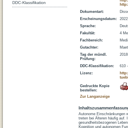
http
DDC-Klassifikation
http
Dokumentart:
Disse
Erscheinungsdatum:
2022
Sprache:
Deut
Fakultät:
4 Me
Fachbereich:
Medi
Gutachter:
Maetz
Tag der mündl.
2018
Prüfung:
DDC-Klassifikation:
610 
Lizenz:
http
tueb
Gedruckte Kopie
bestellen:
Zur Langanzeige
Inhaltszusammenfassun
Autonome Einschränkungen wi
treten bei Älteren häufig auf
gesundheitsbezogenen Lebens
Kognition und autonomen Fun