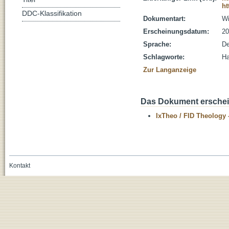
ht
DDC-Klassifikation
Dokumentart:
Wi
Erscheinungsdatum:
20
Sprache:
De
Schlagworte:
Ha
Zur Langanzeige
Das Dokument erschein
IxTheo / FID Theology 
Kontakt