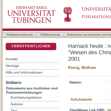
Harnack heute : neuere Forschungen zu sei
DSpace Repositorium (Manakin basiert)
zu Harnacks 150. Geburtstag am 7. Mai 200
Publikationsdienste
→
TOBIAS-portale
→
Dokumente aus Instituten und Pa
Harnack heute : 
VERÖFFENTLICHEN
"Wesen des Chris
2001
Kontakt
Verträge
Kinzig, Wolfram
Hilfe und Informationen
Stöbern
Dateien:
Dokumente aus Instituten und
Partnereinrichtungen
Erscheinungsdatum
Aufrufstatistik
Autoren
Zitierfähiger Link (URI):
ht
Titel