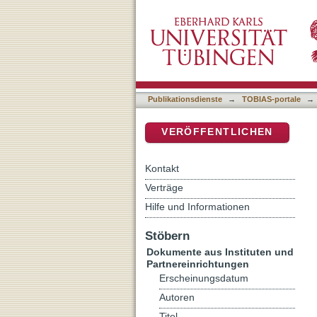
[Rezension von: Behinder
DSpace Repositorium (Manakin b
Publikationsdienste
→
TOBIAS-portale
→
VERÖFFENTLICHEN
Kontakt
Verträge
Hilfe und Informationen
Stöbern
Dokumente aus Instituten und
Partnereinrichtungen
Erscheinungsdatum
Autoren
Titel