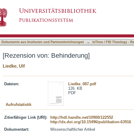
ung]
asiert)
Dokumente aus Instituten und Partnereinrichtungen
→
IxTheo / FID Theology - R
[Rezension von: Behinderung]
Liedke, Ulf
Dateien:
Liedke_087.pdf
126. KB
PDF
Aufrufstatistik
Zitierfähiger Link (URI):
http://hdl.handle.net/10900/122552
http://dx.doi.org/10.15496/publikation-63916
Dokumentart:
Wissenschaftlicher Artikel