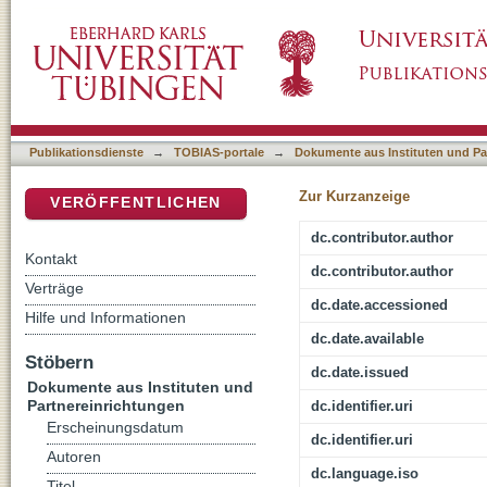
[Rezension von: Irlenborn, Bernd, 1963-, Rel
DSpace Repositorium (Manakin basiert)
Publikationsdienste
→
TOBIAS-portale
→
Dokumente aus Instituten und Pa
Zur Kurzanzeige
VERÖFFENTLICHEN
dc.contributor.author
Kontakt
dc.contributor.author
Verträge
dc.date.accessioned
Hilfe und Informationen
dc.date.available
Stöbern
dc.date.issued
Dokumente aus Instituten und
Partnereinrichtungen
dc.identifier.uri
Erscheinungsdatum
dc.identifier.uri
Autoren
dc.language.iso
Titel