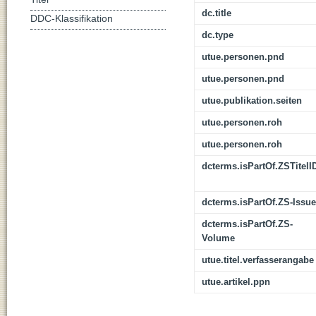
dc.title
DDC-Klassifikation
dc.type
utue.personen.pnd
utue.personen.pnd
utue.publikation.seiten
utue.personen.roh
utue.personen.roh
dcterms.isPartOf.ZSTitelI
dcterms.isPartOf.ZS-Issue
dcterms.isPartOf.ZS-
Volume
utue.titel.verfasserangabe
utue.artikel.ppn