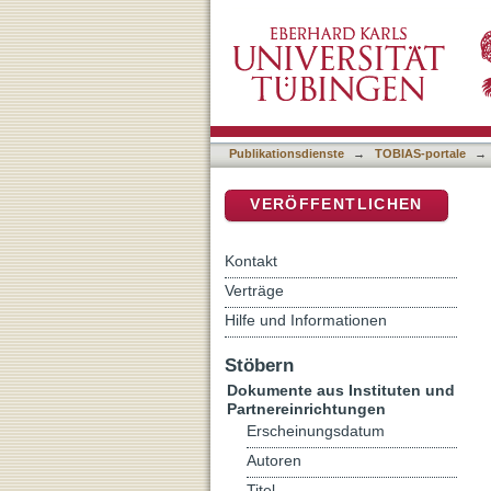
Brauchen wir das Christ
DSpace Repositorium (Manakin b
Publikationsdienste
→
TOBIAS-portale
→
VERÖFFENTLICHEN
Kontakt
Verträge
Hilfe und Informationen
Stöbern
Dokumente aus Instituten und
Partnereinrichtungen
Erscheinungsdatum
Autoren
Titel