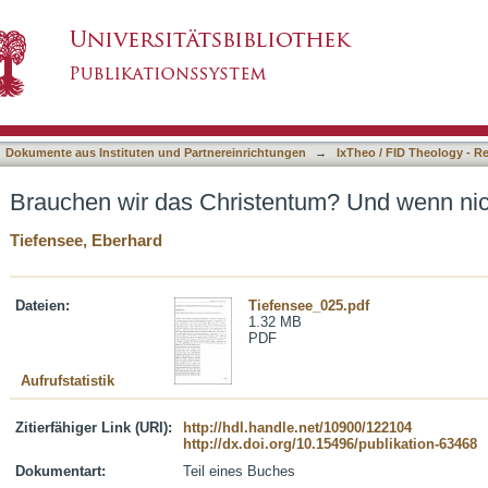
entum? Und wenn nicht, warum doch?
asiert)
Dokumente aus Instituten und Partnereinrichtungen
→
IxTheo / FID Theology - R
Brauchen wir das Christentum? Und wenn ni
Tiefensee, Eberhard
Dateien:
Tiefensee_025.pdf
1.32 MB
PDF
Aufrufstatistik
Zitierfähiger Link (URI):
http://hdl.handle.net/10900/122104
http://dx.doi.org/10.15496/publikation-63468
Dokumentart:
Teil eines Buches