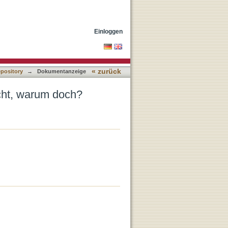
Einloggen
« zurück
epository
→
Dokumentanzeige
cht, warum doch?