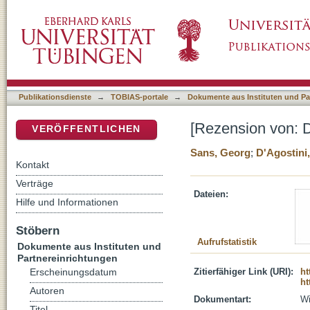
[Rezension von: D'Agostini, Franca, 1952-, In
DSpace Repositorium (Manakin basiert)
Publikationsdienste
→
TOBIAS-portale
→
Dokumente aus Instituten und Pa
[Rezension von: D'
VERÖFFENTLICHEN
Sans, Georg
;
D'Agostini
Kontakt
Verträge
Dateien:
Hilfe und Informationen
Stöbern
Aufrufstatistik
Dokumente aus Instituten und
Partnereinrichtungen
Zitierfähiger Link (URI):
ht
Erscheinungsdatum
ht
Autoren
Dokumentart:
Wi
Titel