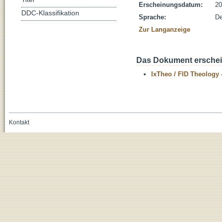
Erscheinungsdatum:
20
DDC-Klassifikation
Sprache:
De
Zur Langanzeige
Das Dokument erschein
IxTheo / FID Theology 
Kontakt