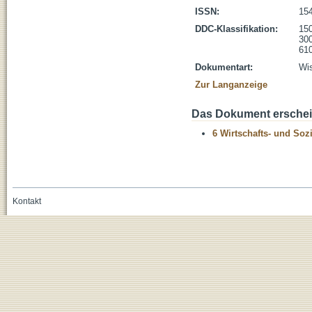
ISSN:
15
DDC-Klassifikation:
150
300
610
Dokumentart:
Wis
Zur Langanzeige
Das Dokument erschein
6 Wirtschafts- und Soz
Kontakt