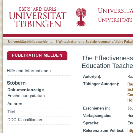
The Effectiveness of Autonomy Support Inte
DSpace Repositorium (Manakin basiert)
Sport Coaches: A Systematic Review
Universitätsbibliographie
→
6 Wirtschafts- und Sozialwissenschaftliche Fakul
PUBLIKATION MELDEN
The Effectiveness
Education Teache
Hilfe und Informationen
Autor(en):
Ra
Stöbern
Tübinger Autor(en):
Ra
Dokumentanzeige
Sc
Ca
Erscheinungsdatum
Hön
Autoren
Erschienen in:
Jou
Titel
Verlagsangabe:
Hum
DDC-Klassifikation
Sprache:
Eng
Referenz zum Volltext:
htt