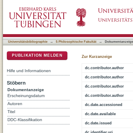
Developing a web-based workbook for English
DSpace Repositorium (Manakin basiert)
Universitätsbibliographie
→
5 Philosophische Fakultät
→
Dokumentanzeig
PUBLIKATION MELDEN
Zur Kurzanzeige
dc.contributor.author
Hilfe und Informationen
dc.contributor.author
Stöbern
dc.contributor.author
Dokumentanzeige
dc.contributor.author
Erscheinungsdatum
Autoren
dc.date.accessioned
Titel
dc.date.available
DDC-Klassifikation
dc.date.issued
dc.identifier.uri