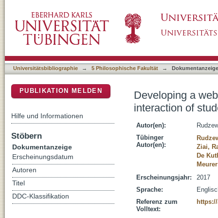
Developing a web-based workbook for English
DSpace Repositorium (Manakin basiert)
Universitätsbibliographie
→
5 Philosophische Fakultät
→
Dokumentanzeig
PUBLIKATION MELDEN
Developing a web-
interaction of stu
Hilfe und Informationen
Autor(en):
Rudzewi
Stöbern
Tübinger
Rudzew
Autor(en):
Dokumentanzeige
Ziai, 
De Kut
Erscheinungsdatum
Meurer
Autoren
Erscheinungsjahr:
2017
Titel
Sprache:
Englisc
DDC-Klassifikation
Referenz zum
https:
Volltext: