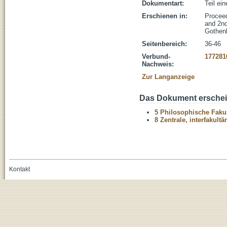
Dokumentart:
Teil ei
Erschienen in:
Proceed
and 2n
Gothenb
Seitenbereich:
36-46
Verbund-
177281
Nachweis:
Zur Langanzeige
Das Dokument erschein
5 Philosophische Fakul
8 Zentrale, interfakult
Kontakt