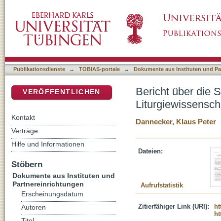
Bericht über die Studienwoche der italienisc
DSpace Repositorium (Manakin basiert)
in Rocca di Papa
Publikationsdienste
→
TOBIAS-portale
→
Dokumente aus Instituten und Pa
Bericht über die 
VERÖFFENTLICHEN
Liturgiewissensch
Kontakt
Dannecker, Klaus Peter
Verträge
Hilfe und Informationen
Dateien:
Stöbern
Dokumente aus Instituten und
Partnereinrichtungen
Aufrufstatistik
Erscheinungsdatum
Zitierfähiger Link (URI):
ht
Autoren
ht
Titel