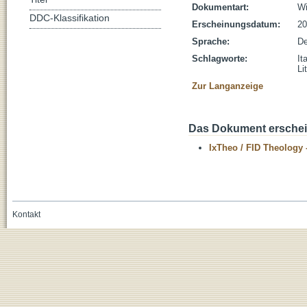
Dokumentart:
Wi
DDC-Klassifikation
Erscheinungsdatum:
20
Sprache:
De
Schlagworte:
It
Li
Zur Langanzeige
Das Dokument erschein
IxTheo / FID Theology 
Kontakt