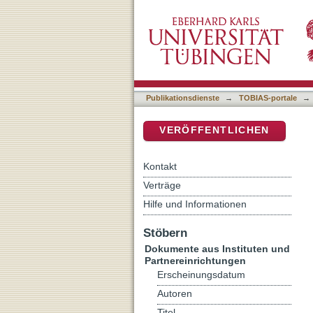
Prophetenbücher
DSpace Repositorium (Manakin b
Publikationsdienste
→
TOBIAS-portale
→
VERÖFFENTLICHEN
Kontakt
Verträge
Hilfe und Informationen
Stöbern
Dokumente aus Instituten und
Partnereinrichtungen
Erscheinungsdatum
Autoren
Titel