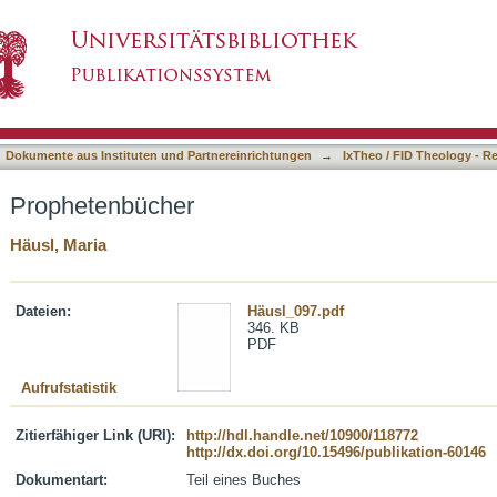
asiert)
Dokumente aus Instituten und Partnereinrichtungen
→
IxTheo / FID Theology - R
Prophetenbücher
Häusl, Maria
Dateien:
Häusl_097.pdf
346. KB
PDF
Aufrufstatistik
Zitierfähiger Link (URI):
http://hdl.handle.net/10900/118772
http://dx.doi.org/10.15496/publikation-60146
Dokumentart:
Teil eines Buches