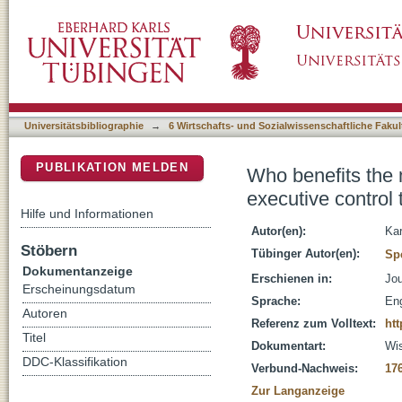
Who benefits the most? : Individual difference
DSpace Repositorium (Manakin basiert)
the lifespan
Universitätsbibliographie
→
6 Wirtschafts- und Sozialwissenschaftliche Fakul
PUBLIKATION MELDEN
Who benefits the m
executive control 
Hilfe und Informationen
Autor(en):
Kar
Stöbern
Tübinger Autor(en):
Sp
Dokumentanzeige
Erschienen in:
Jou
Erscheinungsdatum
Sprache:
Eng
Autoren
Referenz zum Volltext:
htt
Titel
Dokumentart:
Wis
DDC-Klassifikation
Verbund-Nachweis:
17
Zur Langanzeige