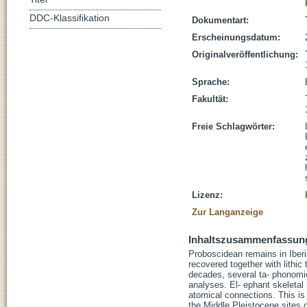
DDC-Klassifikation
Dokumentart:
Erscheinungsdatum:
Originalveröffentlichung:
Sprache:
Fakultät:
Freie Schlagwörter:
Lizenz:
Zur Langanzeige
Inhaltszusammenfassun
Proboscidean remains in Iber
recovered together with lithic
decades, several ta- phonom
analyses. El- ephant skeletal
atomical connections. This is
the Middle Pleistocene sites 