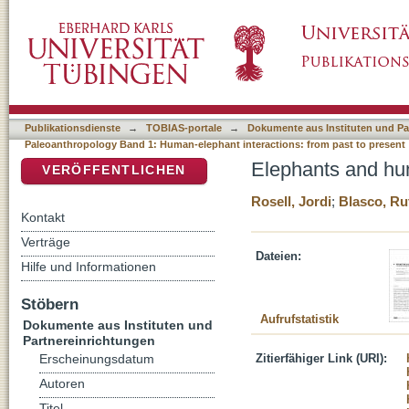
Elephants and humans in Iberia: a zooarcha
DSpace Repositorium (Manakin basiert)
Publikationsdienste
→
TOBIAS-portale
→
Dokumente aus Instituten und Pa
Paleoanthropology Band 1: Human-elephant interactions: from past to present
Elephants and hum
VERÖFFENTLICHEN
Rosell, Jordi
;
Blasco, Ru
Kontakt
Verträge
Dateien:
Hilfe und Informationen
Stöbern
Aufrufstatistik
Dokumente aus Instituten und
Partnereinrichtungen
Zitierfähiger Link (URI):
Erscheinungsdatum
Autoren
Titel