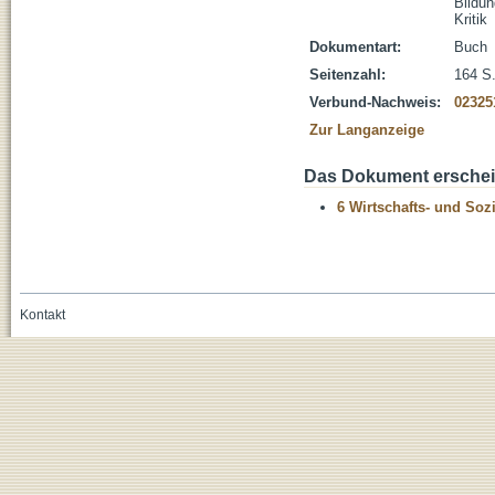
Bildu
Kritik
Dokumentart:
Buch
Seitenzahl:
164 S
Verbund-Nachweis:
02325
Zur Langanzeige
Das Dokument erschein
6 Wirtschafts- und Soz
Kontakt