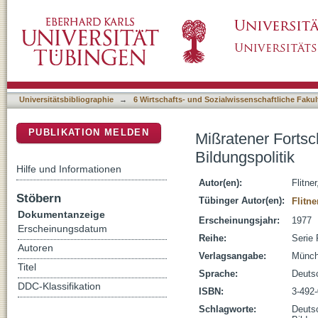
Mißratener Fortschritt : pädagogische Anmer
DSpace Repositorium (Manakin basiert)
Universitätsbibliographie
→
6 Wirtschafts- und Sozialwissenschaftliche Fakul
PUBLIKATION MELDEN
Mißratener Fortsc
Bildungspolitik
Hilfe und Informationen
Autor(en):
Flitne
Stöbern
Tübinger Autor(en):
Flitne
Dokumentanzeige
Erscheinungsjahr:
1977
Erscheinungsdatum
Reihe:
Serie 
Autoren
Verlagsangabe:
Münch
Titel
Sprache:
Deuts
DDC-Klassifikation
ISBN:
3-492
Schlagworte:
Deuts