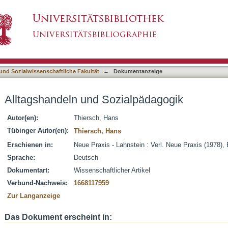
lpädagogik
asiert)
 und Sozialwissenschaftliche Fakultät
→
Dokumentanzeige
Alltagshandeln und Sozialpädagogik
Autor(en):
Thiersch, Hans
Tübinger Autor(en):
Thiersch, Hans
Erschienen in:
Neue Praxis - Lahnstein : Verl. Neue Praxis (1978), 
Sprache:
Deutsch
Dokumentart:
Wissenschaftlicher Artikel
Verbund-Nachweis:
1668117959
Zur Langanzeige
Das Dokument erscheint in: