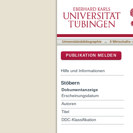
Alltagshandeln und Sozia
DSpace Repositorium (Manakin b
Universitätsbibliographie
→
6 Wirtschafts-
PUBLIKATION MELDEN
Hilfe und Informationen
Stöbern
Dokumentanzeige
Erscheinungsdatum
Autoren
Titel
DDC-Klassifikation