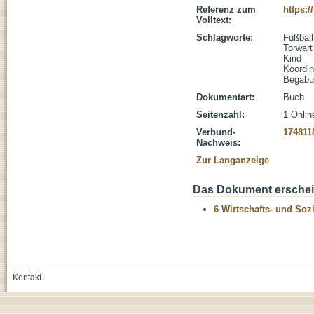
Referenz zum
https:
Volltext:
Schlagworte:
Fußball
Torwart
Kind
Koordin
Begabu
Dokumentart:
Buch
Seitenzahl:
1 Onlin
Verbund-
174811
Nachweis:
Zur Langanzeige
Das Dokument erschein
6 Wirtschafts- und Soz
Kontakt