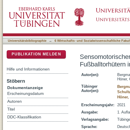
Sensomotorischer Koordinationstest zur Talen
DSpace Repositorium (Manakin basiert)
Adoleszenz (U11-U15) : Testmanual
Universitätsbibliographie
→
6 Wirtschafts- und Sozialwissenschaftliche Fakul
PUBLIKATION MELDEN
Sensomotorischer 
Fußballtorhütern 
Hilfe und Informationen
Autor(en):
Bergma
Höner, 
Stöbern
Tübinger
Bergm
Dokumentanzeige
Autor(en):
Schultz
Erscheinungsdatum
Höner, 
Autoren
Erscheinungsjahr:
2021
Titel
Ausgabe:
1. Aufl
DDC-Klassifikation
Verlagsangabe:
Tübinge
Sprache:
Deutsc