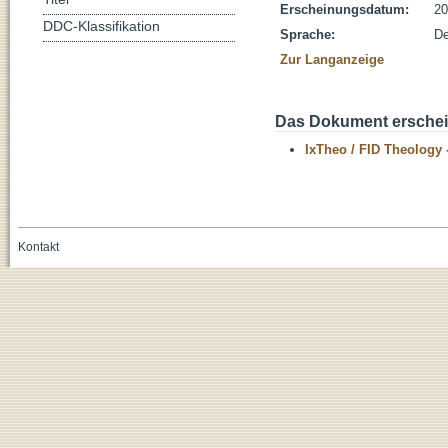
Erscheinungsdatum:
20
DDC-Klassifikation
Sprache:
De
Zur Langanzeige
Das Dokument erschein
IxTheo / FID Theology 
Kontakt