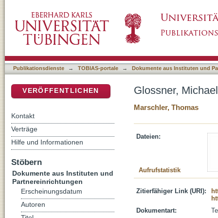
Glossner, Michael
DSpace Repositorium (Manakin basiert)
Publikationsdienste
→
TOBIAS-portale
→
Dokumente aus Instituten und Pa
Glossner, Michael
VERÖFFENTLICHEN
Marschler, Thomas
Kontakt
Verträge
Dateien:
Hilfe und Informationen
Stöbern
Aufrufstatistik
Dokumente aus Instituten und
Partnereinrichtungen
Zitierfähiger Link (URI):
ht
Erscheinungsdatum
ht
Autoren
Dokumentart:
Te
Titel