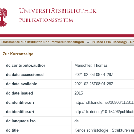
ukturen und Probleme
asiert)
Dokumente aus Instituten und Partnereinrichtungen
→
IxTheo / FID Theology - R
Zur Kurzanzeige
dc.contributor.author
Marschler, Thomas
dc.date.accessioned
2021-02-25T08:01:28Z
dc.date.available
2021-02-25T08:01:28Z
dc.date.issued
2015
dc.identifier.uri
http://hdl.handle.net/10900/112811
dc.identifier.uri
http://dx.doi.org/10.15496/publika
dc.language.iso
de
dc.title
Kenosischristologie : Strukturen 