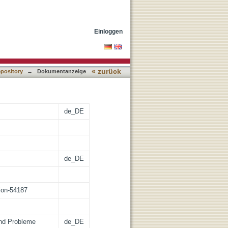
Einloggen
« zurück
epository
→
Dokumentanzeige
de_DE
de_DE
tion-54187
und Probleme
de_DE