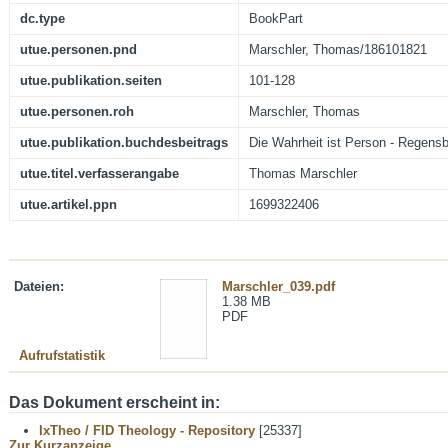
dc.type
BookPart
utue.personen.pnd
Marschler, Thomas/186101821
utue.publikation.seiten
101-128
utue.personen.roh
Marschler, Thomas
utue.publikation.buchdesbeitrags
Die Wahrheit ist Person - Regensb
utue.titel.verfasserangabe
Thomas Marschler
utue.artikel.ppn
1699322406
Dateien:
Marschler_039.pdf
1.38 MB
PDF
Aufrufstatistik
Das Dokument erscheint in:
IxTheo / FID Theology - Repository
[25337]
Zur Kurzanzeige