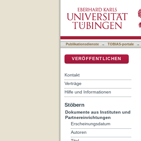
Kenosischristologie : Str
DSpace Repositorium (Manakin b
Publikationsdienste
→
TOBIAS-portale
→
VERÖFFENTLICHEN
Kontakt
Verträge
Hilfe und Informationen
Stöbern
Dokumente aus Instituten und
Partnereinrichtungen
Erscheinungsdatum
Autoren
Titel