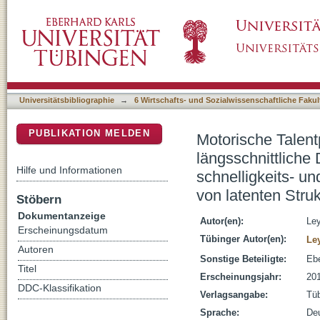
Motorische Talentprädiktoren im DFB-Talentf
DSpace Repositorium (Manakin basiert)
zur prognostischen Bedeutung schnelligkei
von latenten Strukturgleichungs- und Mehr
Universitätsbibliographie
→
6 Wirtschafts- und Sozialwissenschaftliche Fakul
PUBLIKATION MELDEN
Motorische Talent
längsschnittliche
Hilfe und Informationen
schnelligkeits- 
von latenten Str
Stöbern
Dokumentanzeige
Autor(en):
Ley
Erscheinungsdatum
Tübinger Autor(en):
Ley
Autoren
Sonstige Beteiligte:
Ebe
Titel
Erscheinungsjahr:
20
DDC-Klassifikation
Verlagsangabe:
Tü
Sprache:
De