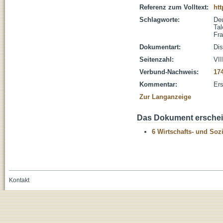
Referenz zum Volltext:
htt
Schlagworte:
De
Tal
Fra
Dokumentart:
Dis
Seitenzahl:
VII
Verbund-Nachweis:
17
Kommentar:
Ers
Zur Langanzeige
Das Dokument erschein
6 Wirtschafts- und Soz
Kontakt