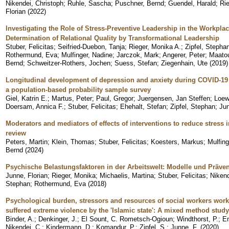
Nikendei, Christoph
;
Ruhle, Sascha
;
Puschner, Bernd
;
Guendel, Harald
;
Rie
Florian
(
2022
)
Investigating the Role of Stress-Preventive Leadership in the Workpla
Determination of Relational Quality by Transformational Leadership
Stuber, Felicitas
;
Seifried-Duebon, Tanja
;
Rieger, Monika A.
;
Zipfel, Stepha
Rothermund, Eva
;
Mulfinger, Nadine
;
Jarczok, Mark
;
Angerer, Peter
;
Maato
Bernd
;
Schweitzer-Rothers, Jochen
;
Suess, Stefan
;
Ziegenhain, Ute
(
2019
)
Longitudinal development of depression and anxiety during COVID-1
a population-based probability sample survey
Giel, Katrin E.
;
Martus, Peter
;
Paul, Gregor
;
Juergensen, Jan Steffen
;
Loew
Doersam, Annica F.
;
Stuber, Felicitas
;
Ehehalt, Stefan
;
Zipfel, Stephan
;
Jun
Moderators and mediators of effects of interventions to reduce stress 
review
Peters, Martin
;
Klein, Thomas
;
Stuber, Felicitas
;
Koesters, Markus
;
Mulfing
Bernd
(
2024
)
Psychische Belastungsfaktoren in der Arbeitswelt: Modelle und Präve
Junne, Florian
;
Rieger, Monika
;
Michaelis, Martina
;
Stuber, Felicitas
;
Nikend
Stephan
;
Rothermund, Eva
(
2018
)
Psychological burden, stressors and resources of social workers wo
suffered extreme violence by the 'Islamic state': A mixed method study
Binder, A.
;
Denkinger, J.
;
El Sount, C. Rometsch-Ogioun
;
Windthorst, P.
;
En
Nikendei, C.
;
Kindermann, D.
;
Komandur, P.
;
Zipfel, S.
;
Junne, F.
(
2020
)