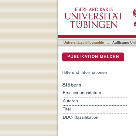
Auflistung Universitätsbib
DSpace Repositorium (Manakin b
Universitätsbibliographie
→
Auflistung Uni
PUBLIKATION MELDEN
Hilfe und Informationen
Stöbern
Erscheinungsdatum
Autoren
Titel
DDC-Klassifikation