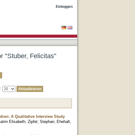
Einloggen
r "Stuber, Felicitas"
e:
ren: A Qualitative Interview Study
Katrin Elisabeth
;
Zipfel, Stephan
;
Ehehalt,