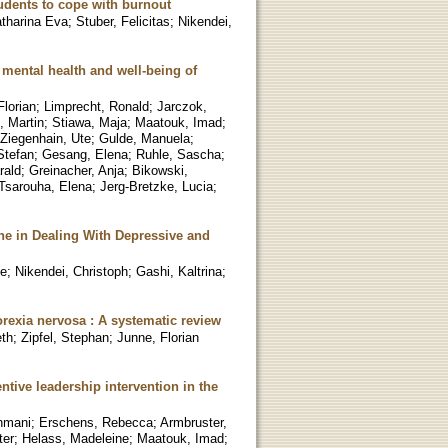
udents to cope with burnout
tharina Eva
;
Stuber, Felicitas
;
Nikendei,
 mental health and well-being of
Florian
;
Limprecht, Ronald
;
Jarczok,
, Martin
;
Stiawa, Maja
;
Maatouk, Imad
;
Ziegenhain, Ute
;
Gulde, Manuela
;
Stefan
;
Gesang, Elena
;
Ruhle, Sascha
;
rald
;
Greinacher, Anja
;
Bikowski,
Tsarouha, Elena
;
Jerg-Bretzke, Lucia
;
e in Dealing With Depressive and
ne
;
Nikendei, Christoph
;
Gashi, Kaltrina
;
orexia nervosa : A systematic review
eth
;
Zipfel, Stephan
;
Junne, Florian
ntive leadership intervention in the
hmani
;
Erschens, Rebecca
;
Armbruster,
ter
;
Helass, Madeleine
;
Maatouk, Imad
;