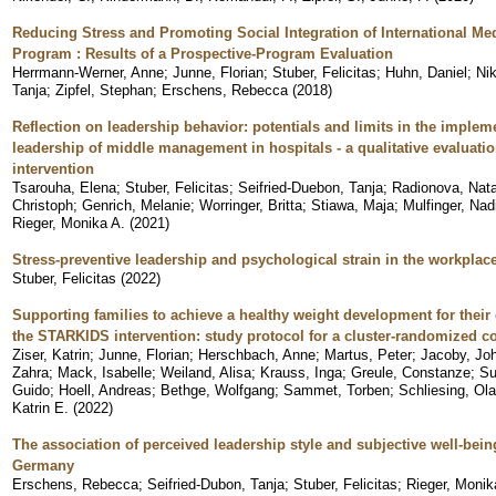
Reducing Stress and Promoting Social Integration of International M
Program : Results of a Prospective-Program Evaluation
Herrmann-Werner, Anne
;
Junne, Florian
;
Stuber, Felicitas
;
Huhn, Daniel
;
Nik
Tanja
;
Zipfel, Stephan
;
Erschens, Rebecca
(
2018
)
Reflection on leadership behavior: potentials and limits in the impleme
leadership of middle management in hospitals - a qualitative evaluatio
intervention
Tsarouha, Elena
;
Stuber, Felicitas
;
Seifried-Duebon, Tanja
;
Radionova, Nata
Christoph
;
Genrich, Melanie
;
Worringer, Britta
;
Stiawa, Maja
;
Mulfinger, Nad
Rieger, Monika A.
(
2021
)
Stress-preventive leadership and psychological strain in the workplace
Stuber, Felicitas
(
2022
)
Supporting families to achieve a healthy weight development for their
the STARKIDS intervention: study protocol for a cluster-randomized con
Ziser, Katrin
;
Junne, Florian
;
Herschbach, Anne
;
Martus, Peter
;
Jacoby, Jo
Zahra
;
Mack, Isabelle
;
Weiland, Alisa
;
Krauss, Inga
;
Greule, Constanze
;
Su
Guido
;
Hoell, Andreas
;
Bethge, Wolfgang
;
Sammet, Torben
;
Schliesing, Ola
Katrin E.
(
2022
)
The association of perceived leadership style and subjective well-being
Germany
Erschens, Rebecca
;
Seifried-Dubon, Tanja
;
Stuber, Felicitas
;
Rieger, Monik