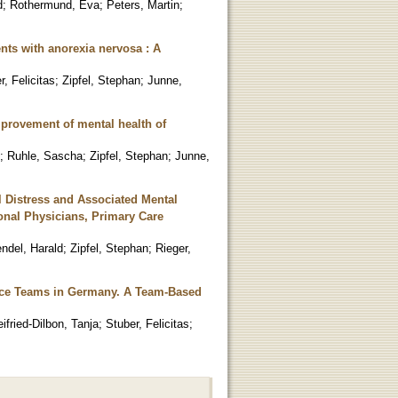
d
;
Rothermund, Eva
;
Peters, Martin
;
nts with anorexia nervosa : A
r, Felicitas
;
Zipfel, Stephan
;
Junne,
improvement of mental health of
;
Ruhle, Sascha
;
Zipfel, Stephan
;
Junne,
l Distress and Associated Mental
onal Physicians, Primary Care
ndel, Harald
;
Zipfel, Stephan
;
Rieger,
ice Teams in Germany. A Team-Based
ifried-Dilbon, Tanja
;
Stuber, Felicitas
;