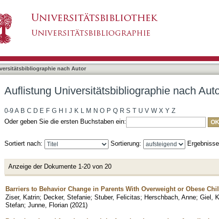
liographie nach Autor "Stuber, Felicitas"
asiert)
versitätsbibliographie nach Autor
Auflistung Universitätsbibliographie nach Auto
0-9
A
B
C
D
E
F
G
H
I
J
K
L
M
N
O
P
Q
R
S
T
U
V
W
X
Y
Z
Oder geben Sie die ersten Buchstaben ein:
Sortiert nach:
Sortierung:
Ergebniss
Anzeige der Dokumente 1-20 von 20
Barriers to Behavior Change in Parents With Overweight or Obese Child
Ziser, Katrin
;
Decker, Stefanie
;
Stuber, Felicitas
;
Herschbach, Anne
;
Giel, 
Stefan
;
Junne, Florian
(
2021
)