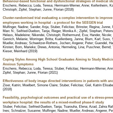
Behaviour-based functional and dysfunctional strategies of medical st
Erschens, Rebecca
;
Loda, Teresa
;
Herrmann-Werner, Anne
;
Keifenheim, Ka
Christoph
;
Zipfel, Stephan
;
Junne, Florian
(
2018
)
Cluster-randomised trial evaluating a complex intervention to improve
employees working in hospital - a protocol for the SEEGEN trial
Mulfinger, Nadine
;
Sander, Anja
;
Stuber, Felicitas
;
Brinster, Regina
;
Junne, 
Marc N.
;
Seifried-Duebon, Tanja
;
Rieger, Monika A.
;
Zipfel, Stephan
;
Peters
Helass, Madeleine
;
Nikendei, Christoph
;
Rothermund, Eva
;
Hander, Nicole
;
Genrich, Melanie
;
Worringer, Britta
;
Kuellenberg, Janna
;
Blum, Karl
;
Suss, 
Mueller, Andreas
;
Schweitzer-Rothers, Jochen
;
Angerer, Peter
;
Guendel, Ha
Kirsten
;
Born, Marieke
;
Drews, Antonia
;
Hermeling, Lina
;
Puschner, Bernd
;
Kieser, Meinhard
(
2019
)
Coping Styles Among High School Graduates Aiming to Study Medicin
Anxious Symptoms
Erschens, Rebecca
;
Loda, Teresa
;
Stuber, Felicitas
;
Herrmann-Werner, An
Zipfel, Stephan
;
Junne, Florian
(
2021
)
Effectiveness of body image directed interventions in patients with an
Ziser, Katrin
;
Moelbert, Simone Claire
;
Stuber, Felicitas
;
Giel, Katrin Elisab
(
2018
)
Feasibility, psychological outcomes and practical use of a stress-preve
workplace hospital: the results of a mixed-method phase-II study
Stuber, Felicitas
;
Seifried-Duebon, Tanja
;
Tsarouha, Elena
;
Azad, Zahra Ra
Ines
;
Schnalzer, Susanne
;
Mulfinger, Nadine
;
Mueller, Andreas
;
Angerer, Pe