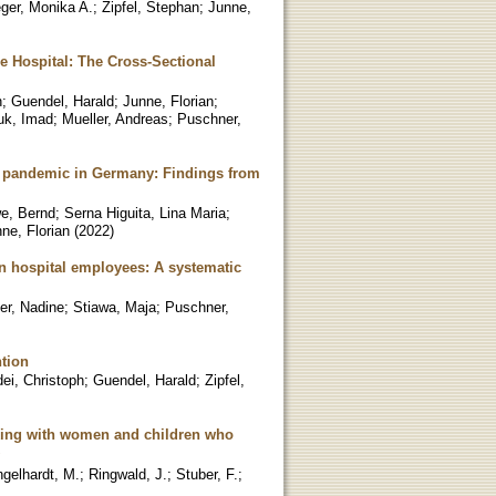
ger, Monika A.
;
Zipfel, Stephan
;
Junne,
ce Hospital: The Cross-Sectional
n
;
Guendel, Harald
;
Junne, Florian
;
uk, Imad
;
Mueller, Andreas
;
Puschner,
9 pandemic in Germany: Findings from
e, Bernd
;
Serna Higuita, Lina Maria
;
ne, Florian
(
2022
)
in hospital employees: A systematic
er, Nadine
;
Stiawa, Maja
;
Puschner,
ntion
ei, Christoph
;
Guendel, Harald
;
Zipfel,
rking with women and children who
gelhardt, M.
;
Ringwald, J.
;
Stuber, F.
;