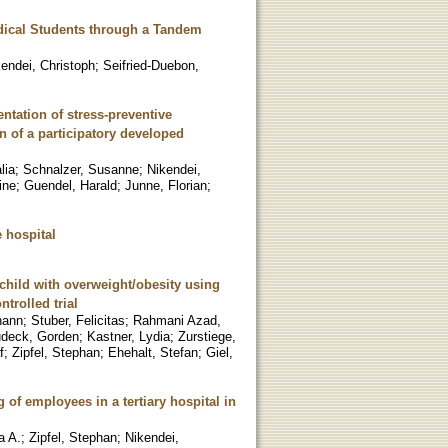
edical Students through a Tandem
endei, Christoph
;
Seifried-Duebon,
ntation of stress-preventive
n of a participatory developed
lia
;
Schnalzer, Susanne
;
Nikendei,
ine
;
Guendel, Harald
;
Junne, Florian
;
 hospital
 child with overweight/obesity using
trolled trial
hann
;
Stuber, Felicitas
;
Rahmani Azad,
deck, Gorden
;
Kastner, Lydia
;
Zurstiege,
f
;
Zipfel, Stephan
;
Ehehalt, Stefan
;
Giel,
 of employees in a tertiary hospital in
a A.
;
Zipfel, Stephan
;
Nikendei,