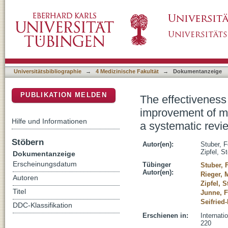
The effectiveness of health-oriented leadersh
DSpace Repositorium (Manakin basiert)
of employees in the health care sector: a sy
Universitätsbibliographie
→
4 Medizinische Fakultät
→
Dokumentanzeige
PUBLIKATION MELDEN
The effectiveness 
improvement of me
Hilfe und Informationen
a systematic revi
Stöbern
Autor(en):
Stuber, F
Zipfel, S
Dokumentanzeige
Erscheinungsdatum
Tübinger
Stuber, F
Autor(en):
Rieger, 
Autoren
Zipfel, 
Titel
Junne, F
Seifried
DDC-Klassifikation
Erschienen in:
Internati
220