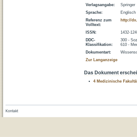
Verlagsangabe:
Springer
Sprache:
Englisch
Referenz zum
http://d
Volltext:
ISSN:
1432-124
DDC-
300 - Soz
Klassifikation:
610 - Me
Dokumentart:
Wissensch
Zur Langanzeige
Das Dokument erschein
4 Medizinische Fakultä
Kontakt