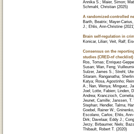
Annika S.
;
Maier, Simon
;
Mat
Schmahl, Christian
(
2025
)
A randomized-controlled neur
Barth, Beatrix
;
Mayer-Carius,
J.
;
Ehlis, Ann-Christine
(
2021
Brain self-regulation in cr
Konicar, Lilian
;
Veit, Ralf
;
Eis
Consensus on the reporting
studies (CRED-nf checklist)
Ros, Tomas
;
Enriquez-Gepper
Susan
;
Wan, Feng
;
Vuilleumi
Sulzer, James S.
;
Strehl, Ute
Sitaram, Ranganatha
;
Sherlin
Katya
;
Rosa, Agostinho
;
Rein
A.
;
Nan, Wenya
;
Minguez, Ja
Joel
;
Lotte, Fabien
;
Linden, D
Andrea
;
Kranczioch, Cornelia
Jeunet, Camille
;
Janssen, T. 
Stephan
;
Hendler, Talma
;
Ham
Goebel, Rainer W.
;
Gninenko,
Escolano, Carlos
;
Ehlis, Ann-
Dirk
;
Davelaar, Eddy J.
;
Cong
Jerzy
;
Birbaumer, Niels
;
Baza
Thibault, Robert T.
(
2020
)