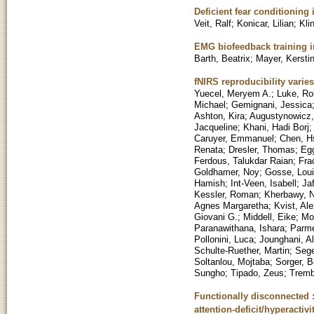
Deficient fear conditioning
Veit, Ralf
;
Konicar, Lilian
;
Kli
EMG biofeedback training in 
Barth, Beatrix
;
Mayer, Kersti
fNIRS reproducibility varies
Yuecel, Meryem A.
;
Luke, Ro
Michael
;
Gemignani, Jessica
Ashton, Kira
;
Augustynowicz,
Jacqueline
;
Khani, Hadi Borj
Caruyer, Emmanuel
;
Chen, H
Renata
;
Dresler, Thomas
;
Eg
Ferdous, Talukdar Raian
;
Fra
Goldhamer, Noy
;
Gosse, Loui
Hamish
;
Int-Veen, Isabell
;
Ja
Kessler, Roman
;
Kherbawy, 
Agnes Margaretha
;
Kvist, Al
Giovani G.
;
Middell, Eike
;
Mo
Paranawithana, Ishara
;
Parme
Pollonini, Luca
;
Jounghani, A
Schulte-Ruether, Martin
;
Sege
Soltanlou, Mojtaba
;
Sorger, B
Sungho
;
Tipado, Zeus
;
Tremb
Functionally disconnected 
attention-deficit/hyperactivi