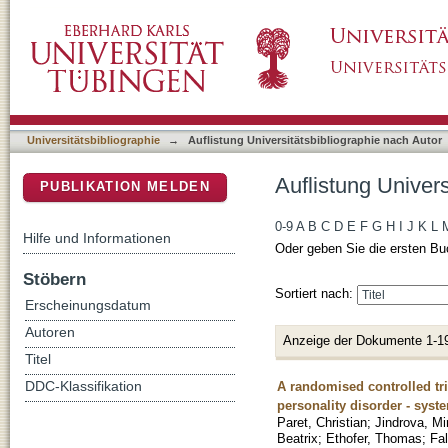
Auflistung Universitätsbibliographie nach Aut
DSpace Repositorium (Manakin basiert)
Universitätsbibliographie
→
Auflistung Universitätsbibliographie nach Autor
Auflistung Univers
PUBLIKATION MELDEN
0-9
A
B
C
D
E
F
G
H
I
J
K
L
Hilfe und Informationen
Oder geben Sie die ersten Bu
Stöbern
Sortiert nach:
Erscheinungsdatum
Autoren
Anzeige der Dokumente 1-1
Titel
A randomised controlled tr
DDC-Klassifikation
personality disorder - syst
Paret, Christian
;
Jindrova, Mi
Beatrix
;
Ethofer, Thomas
;
Fal