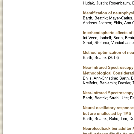
Hudak, Justin
;
Rosenbaum, D
Identification of neurophysi
Barth, Beatrix
;
Mayer-Carius,
Andreas Jochen
;
Ehlis, Ann-C
Interhemispheric effects of
Int-Veen, Isabell
;
Barth, Beatr
Smet, Stefanie
;
Vanderhassel
Method optimization of neur
Barth, Beatrix
(
2018
)
Near-Infrared Spectroscopy
Methodological Considerat
Ehlis, Ann-Christine
;
Barth, B
Kreifelts, Benjamin
;
Dresler,
Near-Infrared Spectroscopy
Barth, Beatrix
;
Strehl, Ute
;
Fa
Neural oscillatory response
but are unaffected by TMS
Barth, Beatrix
;
Rohe, Tim
;
De
Neurofeedback bei adulter 