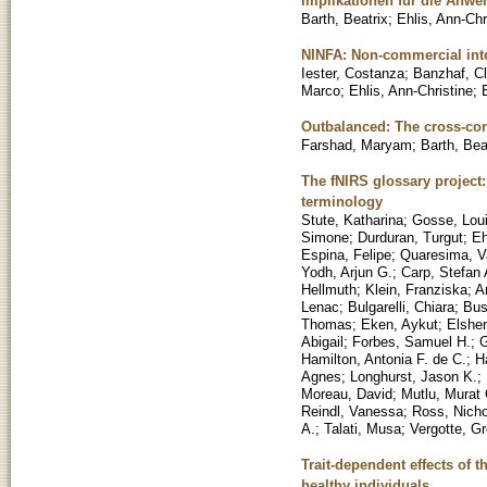
Implikationen für die Anw
Barth, Beatrix
;
Ehlis, Ann-Chr
NINFA: Non-commercial inte
Iester, Costanza
;
Banzhaf, Cl
Marco
;
Ehlis, Ann-Christine
;
Outbalanced: The cross-cort
Farshad, Maryam
;
Barth, Bea
The fNIRS glossary project:
terminology
Stute, Katharina
;
Gosse, Lou
Simone
;
Durduran, Turgut
;
Eh
Espina, Felipe
;
Quaresima, V
Yodh, Arjun G.
;
Carp, Stefan 
Hellmuth
;
Klein, Franziska
;
A
Lenac
;
Bulgarelli, Chiara
;
Bus
Thomas
;
Eken, Aykut
;
Elshe
Abigail
;
Forbes, Samuel H.
;
G
Hamilton, Antonia F. de C.
;
H
Agnes
;
Longhurst, Jason K.
;
Moreau, David
;
Mutlu, Murat 
Reindl, Vanessa
;
Ross, Nicho
A.
;
Talati, Musa
;
Vergotte, Gr
Trait-dependent effects of t
healthy individuals