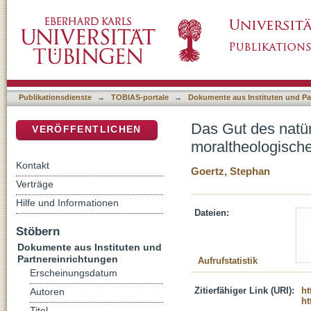
Das Gut des natürlichen Sterbens : Anmerku
DSpace Repositorium (Manakin basiert)
Argumentationsfigur
Publikationsdienste
→
TOBIAS-portale
→
Dokumente aus Instituten und Pa
Das Gut des natü
VERÖFFENTLICHEN
moraltheologisch
Kontakt
Goertz, Stephan
Verträge
Hilfe und Informationen
Dateien:
Stöbern
Dokumente aus Instituten und
Partnereinrichtungen
Aufrufstatistik
Erscheinungsdatum
Zitierfähiger Link (URI):
ht
Autoren
ht
Titel