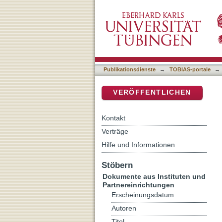
[Rezension von: Häusl, Mar
DSpace Repositorium (Manakin b
Publikationsdienste
→
TOBIAS-portale
→
VERÖFFENTLICHEN
Kontakt
Verträge
Hilfe und Informationen
Stöbern
Dokumente aus Instituten und
Partnereinrichtungen
Erscheinungsdatum
Autoren
Titel