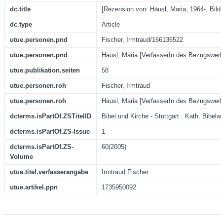
dc.title
[Rezension von: Häusl, Maria, 1964-, Bild
dc.type
Article
utue.personen.pnd
Fischer, Irmtraud/166136522
utue.personen.pnd
Häusl, Maria [VerfasserIn des Bezugswe
utue.publikation.seiten
58
utue.personen.roh
Fischer, Irmtraud
utue.personen.roh
Häusl, Maria [VerfasserIn des Bezugswer
dcterms.isPartOf.ZSTitelID
Bibel und Kirche - Stuttgart : Kath. Bibel
dcterms.isPartOf.ZS-Issue
1
dcterms.isPartOf.ZS-
60(2005)
Volume
utue.titel.verfasserangabe
Irmtraud Fischer
utue.artikel.ppn
1735950092