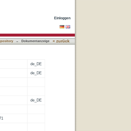
Einloggen
« zurück
epository
→
Dokumentanzeige
de_DE
de_DE
de_DE
71