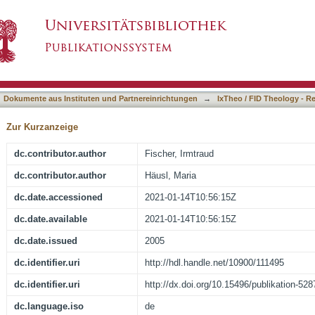
ia, 1964-, Bilder der Not]
asiert)
Dokumente aus Instituten und Partnereinrichtungen
→
IxTheo / FID Theology - R
Zur Kurzanzeige
dc.contributor.author
Fischer, Irmtraud
dc.contributor.author
Häusl, Maria
dc.date.accessioned
2021-01-14T10:56:15Z
dc.date.available
2021-01-14T10:56:15Z
dc.date.issued
2005
dc.identifier.uri
http://hdl.handle.net/10900/111495
dc.identifier.uri
http://dx.doi.org/10.15496/publikation-528
dc.language.iso
de