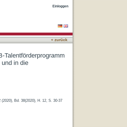
erden regelmäßig Daten
Einloggen
« zurück
FB-Talentförderprogramm
 und in die
2 (2020), Bd. 38(2020), H. 12, S. 30-37