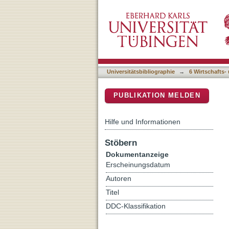
Orientierung auf dem Weg
DSpace Repositorium (Manakin b
erhoben, analysiert und in 
Universitätsbibliographie
→
6 Wirtschafts-
PUBLIKATION MELDEN
Hilfe und Informationen
Stöbern
Dokumentanzeige
Erscheinungsdatum
Autoren
Titel
DDC-Klassifikation