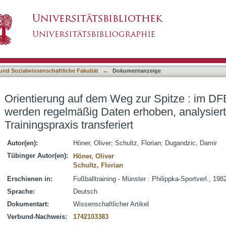
 zur Spitze : im DFB-Talentförderprogramm w
asiert)
die Trainingspraxis transferiert
 und Sozialwissenschaftliche Fakultät
→
Dokumentanzeige
Orientierung auf dem Weg zur Spitze : im D
werden regelmäßig Daten erhoben, analysiert
Trainingspraxis transferiert
Autor(en):
Höner, Oliver
;
Schultz, Florian
;
Dugandzic, Damir
Tübinger Autor(en):
Höner, Oliver
Schultz, Florian
Erschienen in:
Fußballtraining - Münster : Philippka-Sportverl., 198
Sprache:
Deutsch
Dokumentart:
Wissenschaftlicher Artikel
Verbund-Nachweis:
1742103383