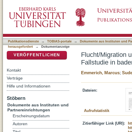
Flucht/Migration und Local School Governanc
DSpace Repositorium (Manakin basiert)
württembergischen Kommunen
Publikationsdienste
→
TOBIAS-portale
→
Dokumente aus Instituten und Pa
herausgefordert
→
Dokumentanzeige
Flucht/Migration 
VERÖFFENTLICHEN
Fallstudie in ba
Kontakt
Emmerich, Marcus
;
Sude
Verträge
Hilfe und Informationen
Dateien:
Stöbern
Dokumente aus Instituten und
Partnereinrichtungen
Aufrufstatistik
Erscheinungsdatum
Zitierfähiger Link (URI):
ht
Autoren
ht
Titel