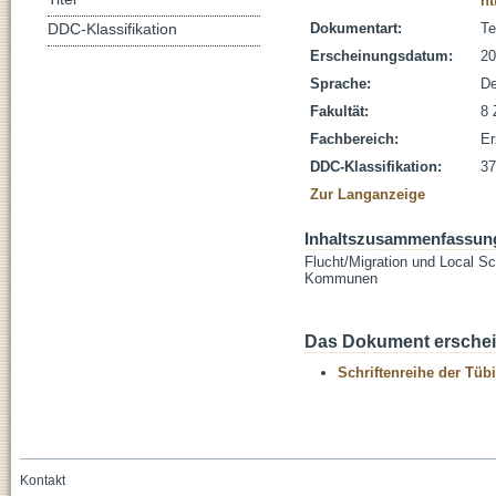
ht
Dokumentart:
Te
DDC-Klassifikation
Erscheinungsdatum:
20
Sprache:
De
Fakultät:
8 
Fachbereich:
Er
DDC-Klassifikation:
37
Zur Langanzeige
Inhaltszusammenfassun
Flucht/Migration und Local S
Kommunen
Das Dokument erschein
Schriftenreihe der Tüb
Kontakt