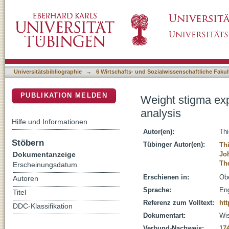
Weight stigma experiences and physical (in)ac
DSpace Repositorium (Manakin basiert)
Universitätsbibliographie
→
6 Wirtschafts- und Sozialwissenschaftliche Fakul
PUBLIKATION MELDEN
Weight stigma expe
analysis
Hilfe und Informationen
Autor(en):
Thi
Stöbern
Tübinger Autor(en):
Th
Dokumentanzeige
Jo
Th
Erscheinungsdatum
Erschienen in:
Obe
Autoren
Sprache:
Eng
Titel
Referenz zum Volltext:
htt
DDC-Klassifikation
Dokumentart:
Wis
Verbund-Nachweis:
17