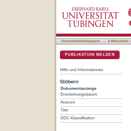
Using expatriates for ada
DSpace Repositorium (Manakin b
comparative analysis of U
Universitätsbibliographie
→
6 Wirtschafts-
PUBLIKATION MELDEN
Hilfe und Informationen
Stöbern
Dokumentanzeige
Erscheinungsdatum
Autoren
Titel
DDC-Klassifikation