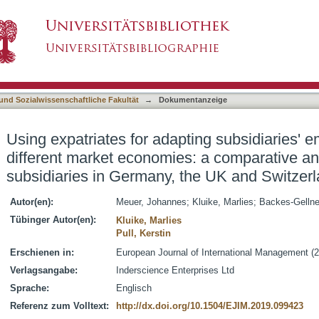
pting subsidiaries' employment modes to differ
asiert)
S subsidiaries in Germany, the UK and Switze
 und Sozialwissenschaftliche Fakultät
→
Dokumentanzeige
Using expatriates for adapting subsidiaries'
different market economies: a comparative an
subsidiaries in Germany, the UK and Switzer
Autor(en):
Meuer, Johannes
;
Kluike, Marlies
;
Backes-Gellne
Tübinger Autor(en):
Kluike, Marlies
Pull, Kerstin
Erschienen in:
European Journal of International Management (2
Verlagsangabe:
Inderscience Enterprises Ltd
Sprache:
Englisch
Referenz zum Volltext:
http://dx.doi.org/10.1504/EJIM.2019.099423