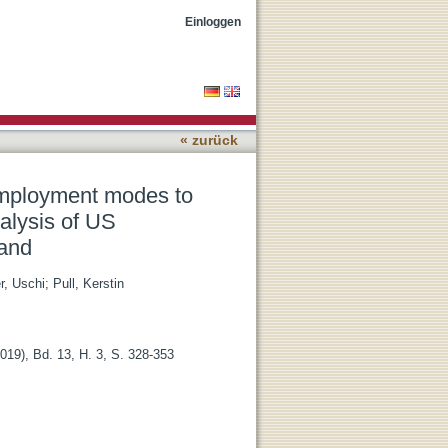
ent market economies: a
Einloggen
rland
« zurück
 employment modes to
alysis of US
land
r, Uschi
;
Pull, Kerstin
019), Bd. 13, H. 3, S. 328-353