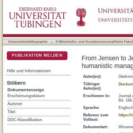
From Jensen to Jensen : mechanistic mana
DSpace Repositorium (Manakin basiert)
learning?
Universitätsbibliographie
→
6 Wirtschafts- und Sozialwissenschaftliche Fakul
PUBLIKATION MELDEN
From Jensen to J
humanistic manag
Hilfe und Informationen
Autor(en):
Dierksme
Stöbern
Tübinger
Dierksm
Autor(en):
Dokumentanzeige
Erscheinungsdatum
Erschienen in:
Journal 
Bd. 166,
Autoren
Sprache:
Englisc
Titel
Referenz zum
https:/
Volltext:
DDC-Klassifikation
Dokumentart:
Wissensc