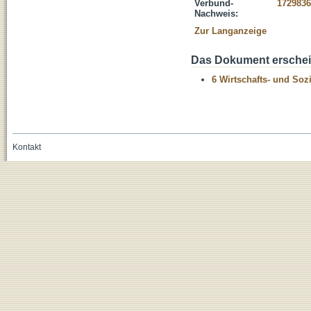
Verbund-
1729836
Nachweis:
Zur Langanzeige
Das Dokument erschein
6 Wirtschafts- und Soz
Kontakt