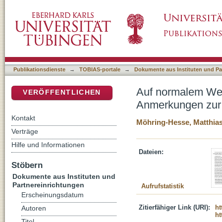
Auf normalem Wege zu besonderem Recht : 
DSpace Repositorium (Manakin basiert)
kirchlichen Tarifrechts
Publikationsdienste
→
TOBIAS-portale
→
Dokumente aus Instituten und Pa
Auf normalem Weg
VERÖFFENTLICHEN
Anmerkungen zur 
Kontakt
Möhring-Hesse, Matthia
Verträge
Hilfe und Informationen
Dateien:
Stöbern
Dokumente aus Instituten und
Partnereinrichtungen
Aufrufstatistik
Erscheinungsdatum
Zitierfähiger Link (URI):
ht
Autoren
ht
Titel