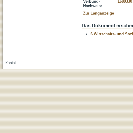
Verbund-
1689330
Nachweis:
Zur Langanzeige
Das Dokument erschein
6 Wirtschafts- und Soz
Kontakt