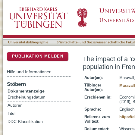
The impact of a 'colonizing river' : colonial 
DSpace Repositorium (Manakin basiert)
at the turn of the century
Universitätsbibliographie
→
6 Wirtschafts- und Sozialwissenschaftliche Fakul
PUBLIKATION MELDEN
The impact of a 'c
population in Fren
Hilfe und Informationen
Autor(en):
Maravall
Stöbern
Tübinger
Maravall
Autor(en):
Dokumentanzeige
Erscheinungsdatum
Erschienen in:
Economic
(2019), B
Autoren
Sprache:
Englisch
Titel
Referenz zum
https://
Volltext:
DDC-Klassifikation
Dokumentart:
Wissensch