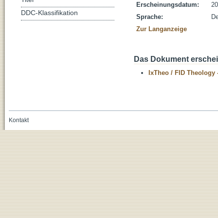
Erscheinungsdatum:
20
DDC-Klassifikation
Sprache:
De
Zur Langanzeige
Das Dokument erschein
IxTheo / FID Theology 
Kontakt