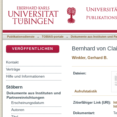
Bernhard von Clairvaux als Meister der Lieb
DSpace Repositorium (Manakin basiert)
Publikationsdienste
→
TOBIAS-portale
→
Dokumente aus Instituten und Pa
Bernhard von Clai
VERÖFFENTLICHEN
Winkler, Gerhard B.
Kontakt
Verträge
Dateien:
Hilfe und Informationen
Stöbern
Aufrufstatistik
Dokumente aus Instituten und
Partnereinrichtungen
Zitierfähiger Link (URI):
ht
Erscheinungsdatum
ht
Autoren
Dokumentart:
Te
Titel