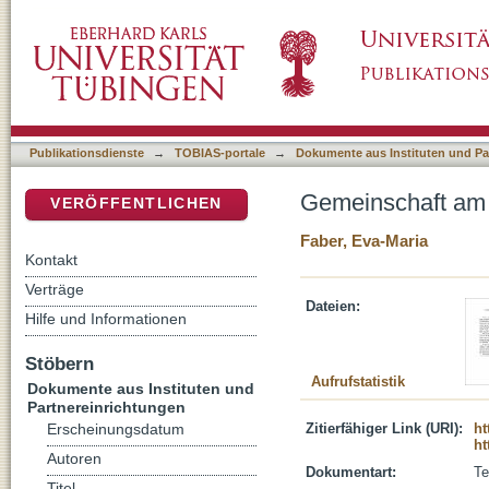
Gemeinschaft am Tisch des Herrn
DSpace Repositorium (Manakin basiert)
Publikationsdienste
→
TOBIAS-portale
→
Dokumente aus Instituten und Pa
Gemeinschaft am 
VERÖFFENTLICHEN
Faber, Eva-Maria
Kontakt
Verträge
Dateien:
Hilfe und Informationen
Stöbern
Aufrufstatistik
Dokumente aus Instituten und
Partnereinrichtungen
Zitierfähiger Link (URI):
ht
Erscheinungsdatum
ht
Autoren
Dokumentart:
Te
Titel