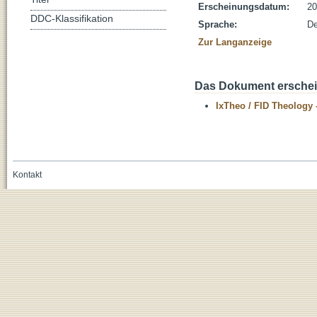
Erscheinungsdatum:
20
DDC-Klassifikation
Sprache:
De
Zur Langanzeige
Das Dokument erschein
IxTheo / FID Theology 
Kontakt