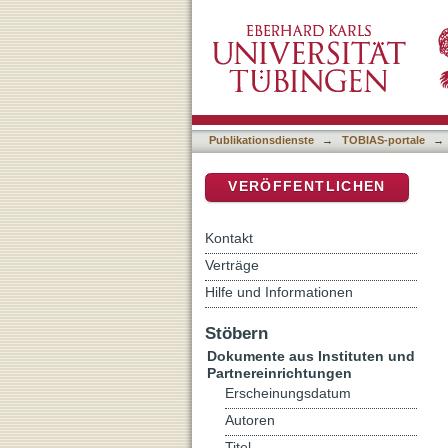
Scholz, Stefan, Ideologie
DSpace Repositorium (Manakin b
Hermeneutiken von Klaus 
Weder; [Rezension]
Publikationsdienste
→
TOBIAS-portale
→
VERÖFFENTLICHEN
Kontakt
Verträge
Hilfe und Informationen
Stöbern
Dokumente aus Instituten und
Partnereinrichtungen
Erscheinungsdatum
Autoren
Titel