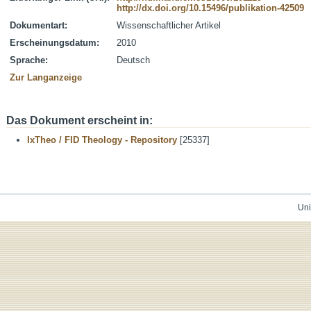
http://dx.doi.org/10.15496/publikation-42509
Dokumentart:
Wissenschaftlicher Artikel
Erscheinungsdatum:
2010
Sprache:
Deutsch
Zur Langanzeige
Das Dokument erscheint in:
IxTheo / FID Theology - Repository
[25337]
Uni