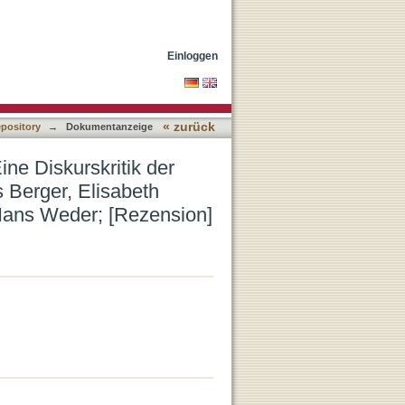
estamentlichen
Stuhlmacher und Hans
Einloggen
« zurück
epository
→
Dokumentanzeige
ine Diskurskritik der
 Berger, Elisabeth
Hans Weder; [Rezension]