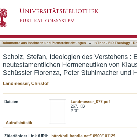
n des Verstehens : Eine Diskurskritik der neut
asiert)
Berger, Elisabeth Schüssler Fiorenza, Peter 
Dokumente aus Instituten und Partnereinrichtungen
→
IxTheo / FID Theology - R
Scholz, Stefan, Ideologien des Verstehens : E
neutestamentlichen Hermeneutiken von Klaus
Schüssler Fiorenza, Peter Stuhlmacher und 
Landmesser, Christof
Dateien:
Landmesser_077.pdf
267. KB
PDF
Aufrufstatistik
Zitierfähiger Link (URI):
http://hdl.handle.net/10900/101129