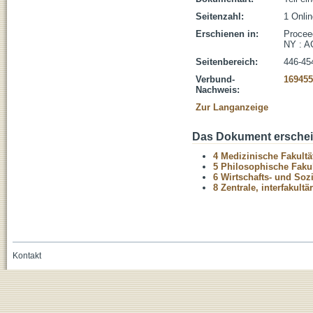
Seitenzahl:
1 Onli
Erschienen in:
Proceed
NY : A
Seitenbereich:
446-45
Verbund-
169455
Nachweis:
Zur Langanzeige
Das Dokument erschein
4 Medizinische Fakultä
5 Philosophische Fakul
6 Wirtschafts- und Soz
8 Zentrale, interfakult
Kontakt