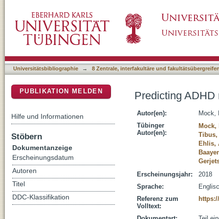
Predicting ADHD risk from touch interaction 
DSpace Repositorium (Manakin basiert)
Universitätsbibliographie
→
8 Zentrale, interfakultäre und fakultätsübergreif
PUBLIKATION MELDEN
Predicting ADHD r
Autor(en):
Mock, 
Hilfe und Informationen
Tübinger
Mock, 
Autor(en):
Tibus,
Stöbern
Ehlis,
Dokumentanzeige
Baayen
Erscheinungsdatum
Gerjets
Autoren
Erscheinungsjahr:
2018
Titel
Sprache:
Englis
DDC-Klassifikation
Referenz zum
https:
Volltext:
Dokumentart:
Teil e